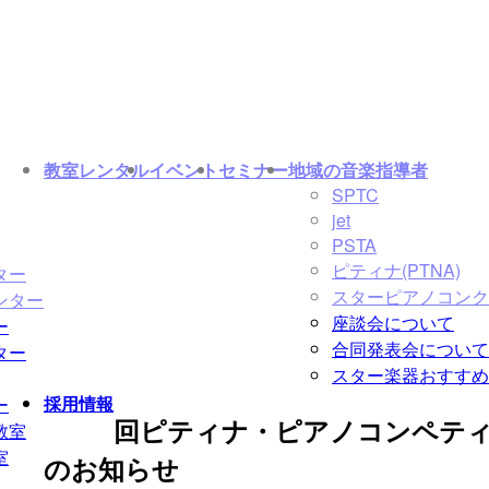
教室レンタル
イベント
セミナー
地域の音楽指導者
SPTC
jet
PSTA
ピティナ(PTNA)
ター
スターピアノコンク
ンター
座談会について
ー
合同発表会について
ター
スター楽器おすすめ
採用情報
ー
回ピティナ・ピアノコンペテ
教室
室
のお知らせ