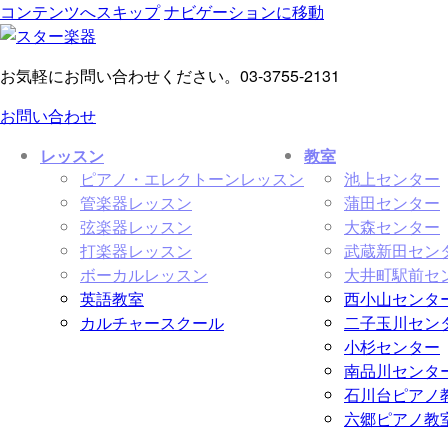
コンテンツへスキップ
ナビゲーションに移動
お気軽にお問い合わせください。
03-3755-2131
お問い合わせ
レッスン
教室
ピアノ・エレクトーンレッスン
池上センター
管楽器レッスン
蒲田センター
弦楽器レッスン
大森センター
打楽器レッスン
武蔵新田セン
ボーカルレッスン
大井町駅前セ
英語教室
西小山センタ
カルチャースクール
二子玉川セン
小杉センター
南品川センタ
石川台ピアノ
六郷ピアノ教