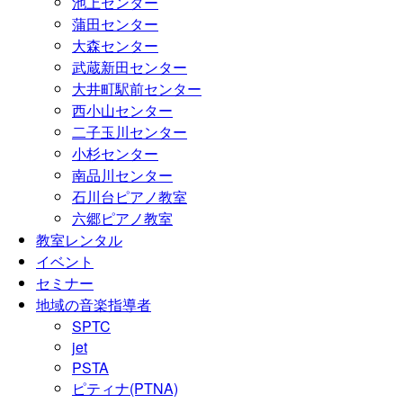
池上センター
蒲田センター
大森センター
武蔵新田センター
大井町駅前センター
西小山センター
二子玉川センター
小杉センター
南品川センター
石川台ピアノ教室
六郷ピアノ教室
教室レンタル
イベント
セミナー
地域の音楽指導者
SPTC
jet
PSTA
ピティナ(PTNA)