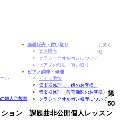
楽器販売・買い取り
お知ら
楽器販売
せ
クラシックオルガンについて
ピアノの移動・買い取り
ピアノ調律・修理
ール
ピアノ調律
管楽器修理（一般のお客様）
第
管楽器修理（教育機関のお客様）
の個人宅教室
クラシックオルガン修理について
50
ィション 課題曲非公開個人レッスン