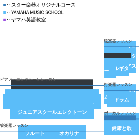
■
‥スター楽器オリジナルコース
■
‥
YAMAHA MUSIC SCHOOL
■
‥ヤマハ英語教室
弦楽器レッスン
アコーステ
ィックギタ
ー
エレキギタ
ー
バイオリ
ン
ジュニアス
クールギタ
ー
ピアノ・エレクトーンレッスン
打楽器レッスン
3ケ月おためしピアノレッスン
ピアノレッスン
シルバーエイジのピアノ教室
ジュニアス
ピアノ科上級コース
クールドラ
はじめてピアノ
大人のピアノ
ム
大人のエレクトーン
ドラム
らっきークラス
ぷっぷるクラス
ぷらいまりー
（3歳年少）
ぷらいまりー
（4・5歳年中・年長）
プレジュニア
ジュニアスクールエレクトーン
ボーカルレッスン
ボーカル
大人のコー
ラス
管楽器レッスン
健康と歌
フルート
オカリナ