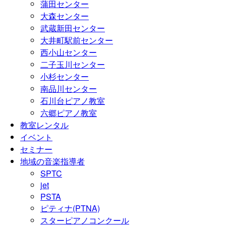
蒲田センター
大森センター
武蔵新田センター
大井町駅前センター
西小山センター
二子玉川センター
小杉センター
南品川センター
石川台ピアノ教室
六郷ピアノ教室
教室レンタル
イベント
セミナー
地域の音楽指導者
SPTC
jet
PSTA
ピティナ(PTNA)
スターピアノコンクール