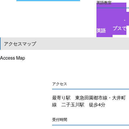
英語教室
リズムポケ
ット
ポップコー
ントーク
TALKids
英語でコミ
ュニケーショ
ン
ポップスで
英語
アクセスマップ
Access Map
アクセス
最寄り駅 東急田園都市線・大井町
線 二子玉川駅 徒歩4分
受付時間