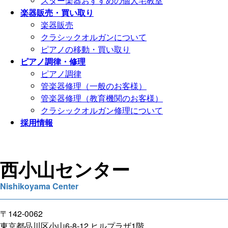
スター楽器おすすめの個人宅教室
楽器販売・買い取り
楽器販売
クラシックオルガンについて
ピアノの移動・買い取り
ピアノ調律・修理
ピアノ調律
管楽器修理（一般のお客様）
管楽器修理（教育機関のお客様）
クラシックオルガン修理について
採用情報
西小山
センター
Nishikoyama Center
〒142-0062
東京都品川区小山6-8-12 ヒルプラザ1階