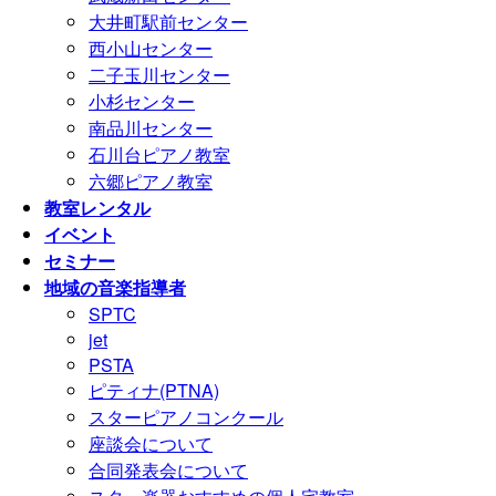
大井町駅前センター
西小山センター
二子玉川センター
小杉センター
南品川センター
石川台ピアノ教室
六郷ピアノ教室
教室レンタル
イベント
セミナー
地域の音楽指導者
SPTC
jet
PSTA
ピティナ(PTNA)
スターピアノコンクール
座談会について
合同発表会について