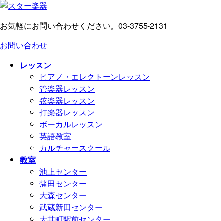
コ
ナ
ン
ビ
お気軽にお問い合わせください。
03-3755-2131
テ
ゲ
ン
ー
お問い合わせ
ツ
シ
へ
ョ
レッスン
ス
ン
ピアノ・エレクトーンレッスン
キ
に
管楽器レッスン
ッ
移
弦楽器レッスン
プ
動
打楽器レッスン
ボーカルレッスン
英語教室
カルチャースクール
教室
池上センター
蒲田センター
大森センター
武蔵新田センター
大井町駅前センター