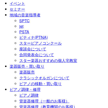
イベント
セミナー
地域の音楽指導者
SPTC
jet
PSTA
ピティナ(PTNA)
スターピアノコンクール
座談会について
合同発表会について
スター楽器おすすめの個人宅教室
楽器販売・買い取り
楽器販売
クラシックオルガンについて
ピアノの移動・買い取り
ピアノ調律・修理
ピアノ調律
管楽器修理（一般のお客様）
管楽器修理（教育機関のお客様）