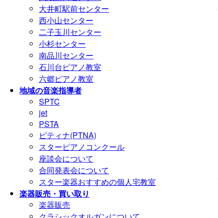
大井町駅前センター
西小山センター
二子玉川センター
小杉センター
南品川センター
石川台ピアノ教室
六郷ピアノ教室
地域の音楽指導者
SPTC
jet
PSTA
ピティナ(PTNA)
スターピアノコンクール
座談会について
合同発表会について
スター楽器おすすめの個人宅教室
楽器販売・買い取り
楽器販売
クラシックオルガンについて