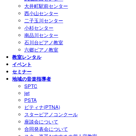
大井町駅前センター
西小山センター
二子玉川センター
小杉センター
南品川センター
石川台ピアノ教室
六郷ピアノ教室
教室レンタル
イベント
セミナー
地域の音楽指導者
SPTC
jet
PSTA
ピティナ(PTNA)
スターピアノコンクール
座談会について
合同発表会について