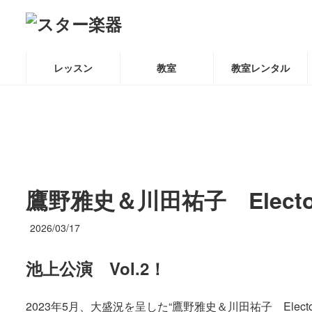
コ
ナ
ン
ビ
テ
ゲ
ン
ー
レッスン
教室
教室レンタル
ツ
シ
へ
ョ
ス
ン
キ
に
ッ
移
プ
動
鷹野雅史＆川田祐子 Electo
2026/03/17
池上公演 Vol.2！
2023年5月、大盛況を呈した“鷹野雅史＆川田祐子 Electo