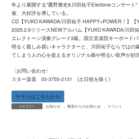
年より展開する"鷹野雅史&川田祐子Electoneコンサート"「
催、大好評を博している。
CD【YUKO KAWADA/川田祐子 HAPPY×POWER！】【YU
2025.2.9リリースNEWアルバム【YUKO KAWADA/川田
エレクトーン演奏グレード2級。国立音楽院キーボード
明るく親しみ易いキャラクターと、川田祐子ならではの繊
てしまう人の心を捉えるオリジナル曲や明るい歌声が好
〈お問い合わせ〉
スター楽器 03-3755-2131 (土日祝を除く)
チラシはこちらから
お知らせ
、
教室からのお知らせ
、
イベント
カテゴリー