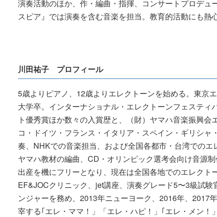
演奏活動のほか、作・編曲・指揮、コンサートプロデュー
スピア』では演奏を含む音楽を担当。教育的活動にも熱
川田祐子 プロフィール
5歳よりピアノ、12歳よりエレクトーンを始める。東京
大学卒。インターナショナル・エレクトーンフェスティ
ト優秀賞ほか数々の入賞歴と、（財）ヤマハ音楽振興会
コ・ドイツ・フランス・イタリア・スペイン・ギリシャ
奏、NHKでの音楽担当、および全国各都市・台湾でのエ
ヤマハ教材の編曲、CD・オリンピック選考会向け音源制
出産を機にフリーとなり、現在は全国各地でのエレクトー
EF&JOCクリニック、jet講座、演奏グレード5〜3級
ンジャーを務め、2013年ニューヨーク、2016年、201
宰する｢エレ・ママ！」「エレ・ハピ！」｢エレ・メン！」LI