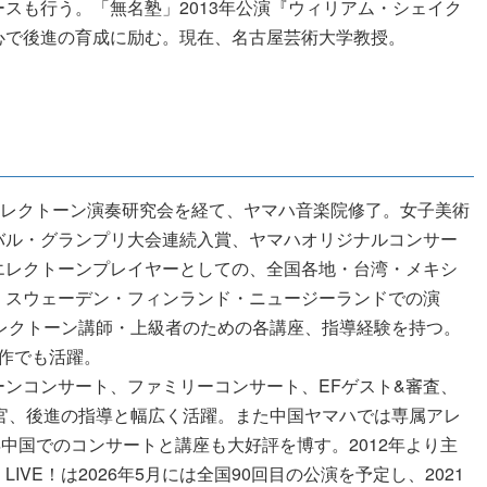
スも行う。「無名塾」2013年公演『ウィリアム・シェイク
心で後進の育成に励む。現在、名古屋芸術大学教授。
エレクトーン演奏研究会を経て、ヤマハ音楽院修了。女子美術
バル・グランプリ大会連続入賞、ヤマハオリジナルコンサー
エレクトーンプレイヤーとしての、全国各地・台湾・メキシ
・スウェーデン・フィンランド・ニュージーランドでの演
レクトーン講師・上級者のための各講座、指導経験を持つ。
作でも活躍。
ンコンサート、ファミリーコンサート、EFゲスト&審査、
試験官、後進の指導と幅広く活躍。また中国ヤマハでは専属アレ
7年中国でのコンサートと講座も大好評を博す。2012年より主
VE！は2026年5月には全国90回目の公演を予定し、2021