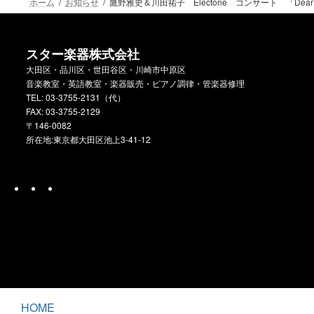
ホーム
お知らせ
鷹野雅史＆川田祐子 Electone コンサート 「Dear 
スター楽器株式会社
大田区・品川区・世田谷区・川崎市中原区
音楽教室・英語教室・楽器販売・ピアノ調律・管楽器修理
TEL: 03-3755-2131（代）
FAX: 03-3755-2129
〒146-0082
所在地:東京都大田区池上3-41-12
ス
エ
公
タ
リ
式
ー
ア
楽
開
器
発
グ
ル
ー
プ
HOME