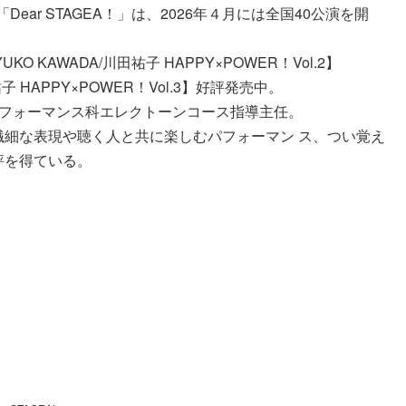
Dear STAGEA！」は、2026年４月には全国40公演を開
KO KAWADA/川田祐子 HAPPY×POWER！Vol.2】
祐子 HAPPY×POWER！Vol.3】好評発売中。
パフォーマンス科エレクトーンコース指導主任。
細な表現や聴く人と共に楽しむパフォーマン ス、つい覚え
評を得ている。