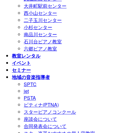
大井町駅前センター
西小山センター
二子玉川センター
小杉センター
南品川センター
石川台ピアノ教室
六郷ピアノ教室
教室レンタル
イベント
セミナー
地域の音楽指導者
SPTC
jet
PSTA
ピティナ(PTNA)
スターピアノコンクール
座談会について
合同発表会について